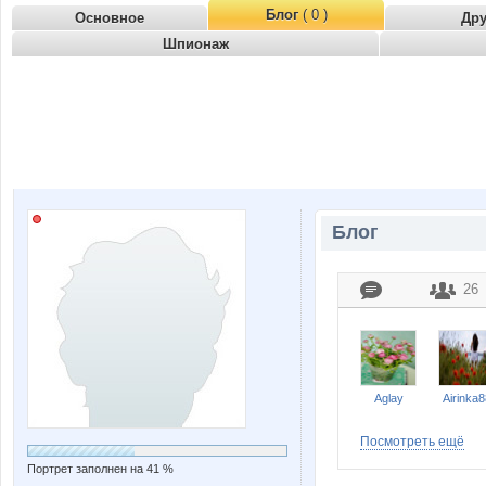
Блог
( 0 )
Основное
Др
Шпионаж
Блог
26
Aglay
Airinka8
Посмотреть ещё
Портрет заполнен на 41 %