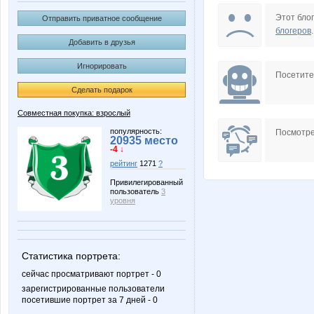
Kittyk
Ksyuh
Этот блог
Отправить приватное сообщение
блогеров
.
Добавить в друзья
Игнорировать
OleOka
OlgaVale
Посетит
Сделать подарок
Совместная покупка: взрослый
bomary
cetcet
популярность:
Посмотре
20935 место
-4 ↓
рейтинг
1271
?
Привилегированный
пользователь
3
o_k
olga 52
уровня
Статистика портрета:
Ильяна
К@мели
сейчас просматривают портрет - 0
зарегистрированные пользователи
посетившие портрет за 7 дней - 0